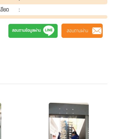
เอียด
:
สอบถามผ่าน