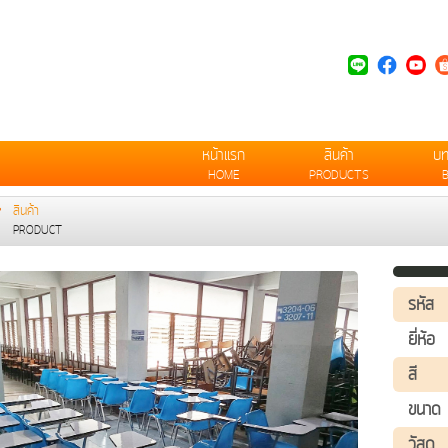
หน้าแรก
สินค้า
บ
HOME
PRODUCTS
สินค้า
PRODUCT
รหัส
ยี่ห้อ
สี
ขนาด
วัสดุ