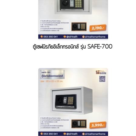
ตู้เซฟนิรภัยอิเล็กทรอนิกส์ รุ่น SAFE-700