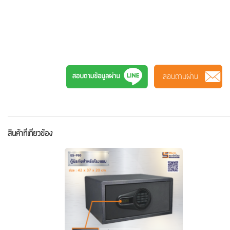
#ตู้เซฟโรงแรม #ตู้เซฟดิจิตอล #ES-950 #ตู้เซฟเชียงใหม่
#ชุดห้องนอน #ที่นอน #โซฟา #ตู้เสื้อผ้า #โต๊ะอาหาร #เก้าอี้
จัดเลี้ยง #โต๊ะสำนักงาน #เก้าอี้สำนักงาน #Furniture #ร้าน
เฟอร์นิเจอร์เชียงใหม่​ #คลังโซฟา #อาณาจักรโซฟา #ศิรินาถ
#อาณาจักรเฟอร์นิเจอร์
สอบถามผ่าน
สินค้าที่เกี่ยวข้อง