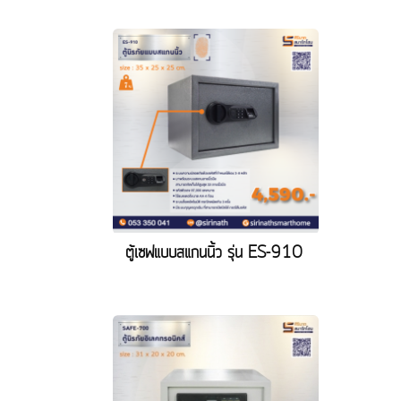
ตู้เซฟแบบสแกนนิ้ว รุ่น ES-910