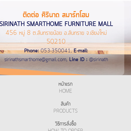
ติดต่อ ศิรินาถ สมาร์ทโฮม
SIRINATH SMARTHOME FURNITURE MALL
456 หมู่ 8 ต.สันทรายน้อย อ.สันทราย จ.เชียงใหม่
50210
Phone:
053-350041,
E-mail:
sirinathsmarthome@gmail.com
,
Line ID :
@sirinath
หน้าแรก
HOME
สินค้า
PRODUCTS
วิธีการสั่งซื้อ