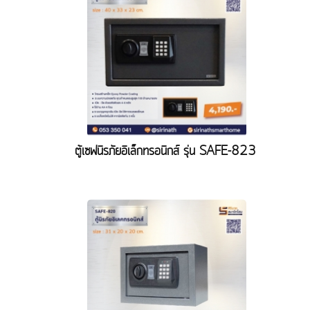
ตู้เซฟนิรภัยอิเล็กทรอนิกส์ รุ่น SAFE-823