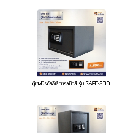
ตู้เซฟนิรภัยอิเล็กทรอนิกส์ รุ่น SAFE-830