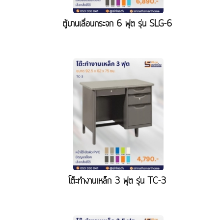
ตู้บานเลื่อนกระจก 6 ฟุต รุ่น SLG-6
โต๊ะทำงานเหล็ก 3 ฟุต รุ่น TC-3