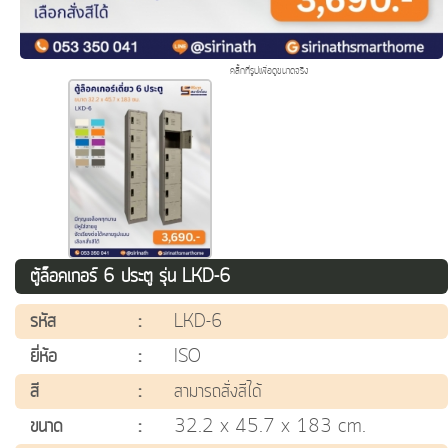
คลิ๊กที่รูปเพื่อดูขนาดจริง
ตู้ล็อคเกอร์ 6 ประตู รุ่น LKD-6
รหัส
:
LKD-6
ยี่ห้อ
:
ISO
สี
:
สามารถสั่งสีได้
ขนาด
:
32.2 x 45.7 x 183 cm.