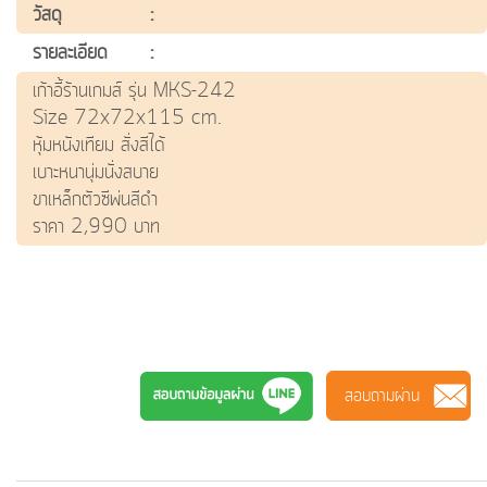
วัสดุ
:
รายละเอียด
:
เก้าอี้ร้านเกมส์ รุ่น MKS-242
Size 72x72x115 cm.
หุ้มหนังเทียม สั่งสีได้
เบาะหนานุ่มนั่งสบาย
ขาเหล็กตัวซีพ่นสีดำ
ราคา 2,990 บาท
เก้าอี้เกม MKS242 เก้าอี้เกมมิ่ง เก้าอี้สตรีมเมอร์ เก้าอี้
คอมพิวเตอร์ gaming chiar เก้าอี้คอม เก้าอี้ร้านเกม เก้าอี้MKS
PR-MKS เก้าอี้เอ็มเคเอส เก้าอี้ราคาประหยัด ศิรินาถสมาร์ทโฮม
ร้านเฟอร์นิเจอร์เชียงใหม่
สอบถามผ่าน