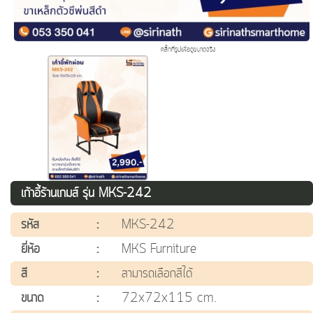
คลิ๊กที่รูปเพื่อดูขนาดจริง
เก้าอี้ร้านเกมส์ รุ่น MKS-242
รหัส
:
MKS-242
ยี่ห้อ
:
MKS Furniture
สี
:
สามารถเลือกสีได้
ขนาด
:
72x72x115 cm.