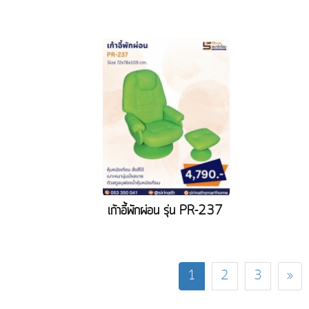
เก้าอี้พักผ่อน รุ่น PR-237
1
2
3
»