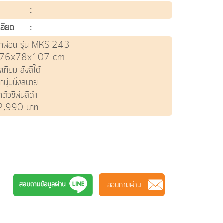
:
เอียด
:
้พักผ่อน รุ่น MKS-243
 76x78x107 cm.
งเทียม สั่งสีได้
านุ่มนั่งสบาย
กตัวซีพ่นสีดำ
 2,990 บาท
้เกม MKS243 เก้าอี้เกมมิ่ง เก้าอี้สตรีมเมอร์ เก้าอี้
เตอร์ gaming chiar เก้าอี้คอม เก้าอี้ร้านเกม
้MKS PR-MKS เก้าอี้เอ็มเคเอส เก้าอี้ราคาประหยัด ศิริ
ร์ทโฮม ร้านเฟอร์นิเจอร์เชียงใหม่
สอบถามผ่าน