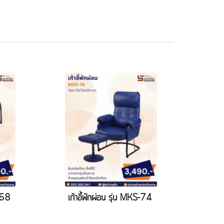
S-68
เก้าอี้พักผ่อน รุ่น MKS-74