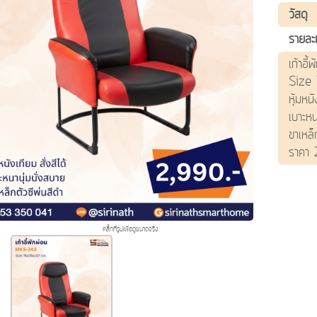
วัสดุ
รายละ
เก้าอี
Size
หุ้มหนั
เบาะหน
ขาเหล็
ราคา
เก้าอี
คอมพิว
เก้าอี
นาถสมา
คลิ๊กที่รูปเพื่อดูขนาดจริง