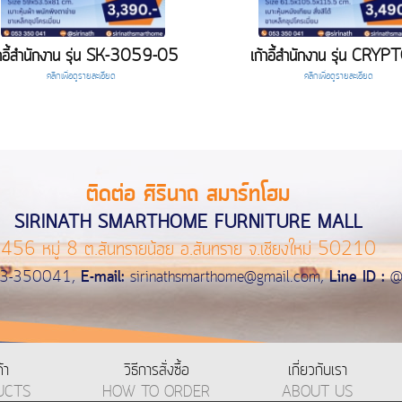
้าอี้สำนักงาน รุ่น SK-3059-05
เก้าอี้สำนักงาน รุ่น CRY
คลิกเพื่อดูรายละเอียด
คลิกเพื่อดูรายละเอียด
ติดต่อ ศิรินาถ สมาร์ทโฮม
SIRINATH SMARTHOME FURNITURE MALL
456 หมู่ 8 ต.สันทรายน้อย อ.สันทราย จ.เชียงใหม่ 50210
3-350041,
E-mail:
sirinathsmarthome@gmail.com
,
Line ID :
@s
้า
วิธีการสั่งซื้อ
เกี่ยวกับเรา
UCTS
HOW TO ORDER
ABOUT US