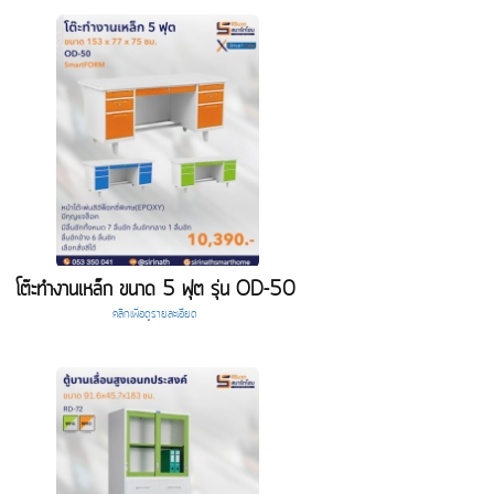
โต๊ะทำงานเหล็ก ขนาด 5 ฟุต รุ่น OD-50
คลิกเพื่อดูรายละเอียด