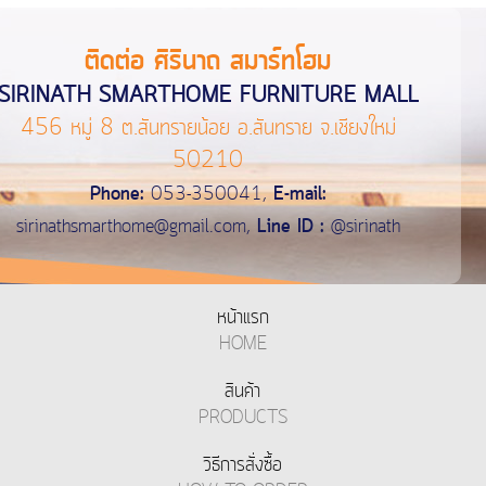
ติดต่อ ศิรินาถ สมาร์ทโฮม
SIRINATH SMARTHOME FURNITURE MALL
456 หมู่ 8 ต.สันทรายน้อย อ.สันทราย จ.เชียงใหม่
50210
Phone:
053-350041,
E-mail:
sirinathsmarthome@gmail.com
,
Line ID :
@sirinath
หน้าแรก
HOME
สินค้า
PRODUCTS
วิธีการสั่งซื้อ