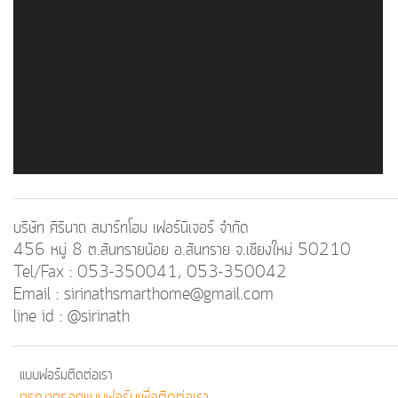
บริษัท ศิรินาถ สมาร์ทโฮม เฟอร์นิเจอร์ จำกัด
456 หมู่ 8 ต.สันทรายน้อย อ.สันทราย จ.เชียงใหม่ 50210
Tel/Fax : 053-350041, 053-350042
Email :
sirinathsmarthome@gmail.com
line id : @sirinath
แบบฟอร์มติดต่อเรา
กรุณากรอกแบบฟอร์มเพื่อติดต่อเรา